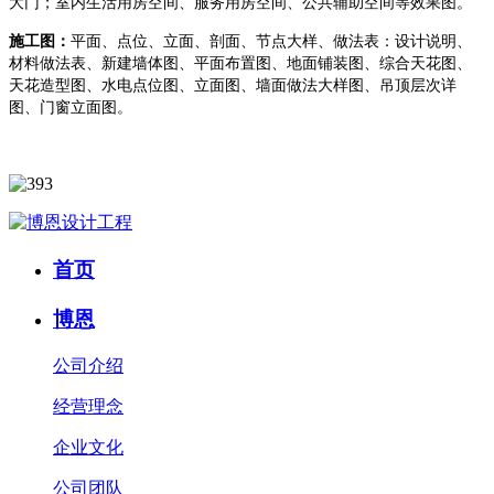
大门；
室内生活用房空间、服务用房空间、公共辅助空间等效果图。
施工图：
平面、点位、立面、剖面、节点大样、做法表：
设计说明
、
材料做法表、
新建墙体图
平面布置图
地面铺装图
综合天花图
、
、
、
、
天花造型图
水电点位图
立面图
墙面做法大样图
吊顶层次详
、
、
、
、
图
门窗立面图。
、
首页
博恩
公司介绍
经营理念
企业文化
公司团队